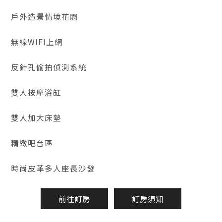
戶外造景情境花園
無線WIFI上網
反針孔偷拍偵測系統
雙人按摩浴缸
雙人加大床墊
精緻吧台區
時尚皮革多人座長沙發
前往訂房
訂房須知