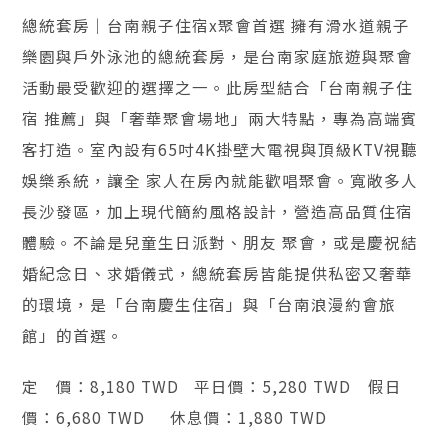
總統套房｜台南親子住宿x聚會首選 擁有滑水道親子
樂園與戶外泳池的總統套房，是台南家庭旅遊與聚會
活動最受歡迎的選擇之一。此房型結合「台南親子住
宿 推薦」與「奢華聚會場地」兩大特點，專為高端賓
客打造。室內設有65吋4K掛壁大電視與頂級KTV視聽
娛樂系統，讓全 家人在房內就能歡唱聚會。寬敞多人
長沙發區，加上現代簡約風格設計，營造高品質住宿
體驗。不論是兒童生日派對、朋友 聚會，或是慶祝結
婚紀念日、求婚儀式，總統套房皆能提供私密又奢華
的環境，是「台南慶生住宿」與「台南浪漫約會旅
館」的首選。
定 價：8,180 TWD 平日價：5,280 TWD 假日
價：6,680 TWD 休息價：1,880 TWD