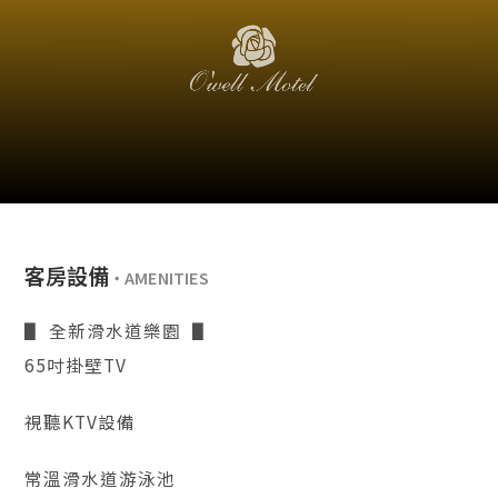
客房設備
▋ 全新滑水道樂園 ▋
65吋掛壁TV
視聽KTV設備
常溫滑水道游泳池