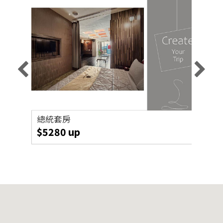
總統套房
旗艦
$5280 up
$46