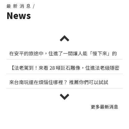
最新消息/
News
在安平的旅途中，住進了一間讓人能「慢下來」的
汽車旅館
2025-11-17
【法老駕到！來看 28 噸巨石雕像，住進法老級隱密
空間 】
2025-10-21
來台南玩還在煩惱住哪裡？ 推薦你們可以試試
2025-08-22
旅行就該帶上牠！O'well 歐薇寵物友善專屬房型，
讓毛孩與您共享美好旅程！
2025-08-22
更多
最新消息
【浪漫台南・安心入住｜住宿分享貼文】
2025-08-12
【部落客體驗】 雙魚姊姊美食旅遊生日趴