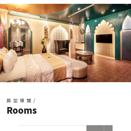
2025-07-09
台南親子旅遊懶人包｜部落客實拍歐薇汽旅親子住
宿推薦
2025-07-09
歐薇優惠活動第一彈🔥🏡【 來場台南綠色之旅，預
訂專案贈送船票】
2025-07-09
【不再提供一次性備品】， 提醒您，記得攜帶個人
旅行用備品唷!
2025-07-09
準備好過暑假了嗎？快来一場剛剛好的逃離吧～
2026-07-08
房型導覽/
Rooms