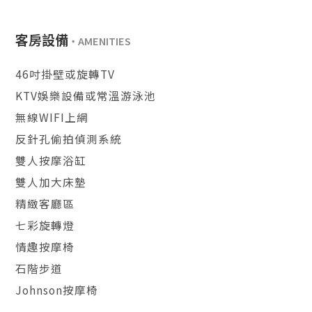
客房設備
46吋掛壁或旋轉TV
KTV娛樂設備或常溫游泳池
無線WIFI上網
反針孔偷拍偵測系統
雙人按摩浴缸
雙人加大床墊
精緻客廳區
七彩旋轉燈
情趣按摩椅
石階步道
Johnson按摩椅