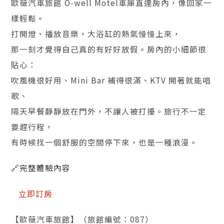
歐薇汽車旅館 O-well Motel
車庫直達房內，像回家一
樣輕鬆。
打開燈、播放音樂，大浴缸的熱氣慢慢上來，
那一刻才覺得自己真的有好好放假。房內的小細節很
貼心：
吹風機很好用、Mini Bar 補得很滿、KTV 開著就能唱
歌、
隔天早餐靜靜放在門外，不讓人被打擾。旅行不一定
要趕行程，
有時候找一個舒服的空間停下來，也是一種浪漫。
🔗完整體驗內容
立即訂房
【歐薇汽車旅館】（旅館編號：087）