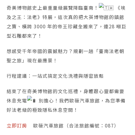
奇美博物館史上最重量級展覽降臨臺南！
《埃
及之王：法老》特展，這次真的把大英博物館的鎮館
之寶、橫跨 3000 年的帝王珍藏全搬來了，連28 噸巨
型石雕都來了！
想感受千年帝國的震撼魅力？規劃一趟「臺南法老朝
聖之旅」現在最應景！
行程建議：一站式搞定文化洗禮與隱密放鬆
結束了在奇美博物館的文化巡禮，身體跟心靈都需要
休息充電
別擔心！我們歐薇汽車旅館，為您準備
好法老級的極致隱私休息空間！
立即訂房
歐薇汽車旅館（合法旅館編號：087）