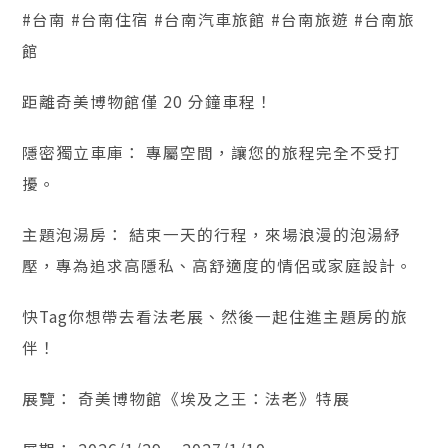
#台南 #台南住宿 #台南汽車旅館 #台南旅遊 #台南旅
館
距離奇美博物館僅 20 分鐘車程！
隱密獨立車庫： 專屬空間，讓您的旅程完全不受打
擾。
主題泡湯房： 結束一天的行程，來場浪漫的泡湯紓
壓，專為追求高隱私、高舒適度的情侶或家庭設計。
快Tag你想帶去看法老展、然後一起住進主題房的旅
伴！
展覽： 奇美博物館《埃及之王：法老》特展